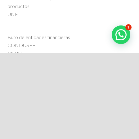
productos
UNE
1
Buró de entidades financieras
CONDUSEF
CNBV
757 497 0963
contacto@redeco-cooperativa.coop